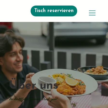
Tisch reservieren
Über uns
Bei der Mitzitant kommen´d Leut´ zam!