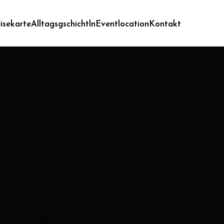
isekarte
Alltagsgschichtln
Eventlocation
Kontakt