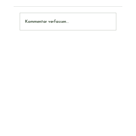
Kommentar verfassen...
Freibier am Tag des Bieres: Wir feiern
mit der Brauerei Thalheim